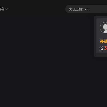
类
3
首