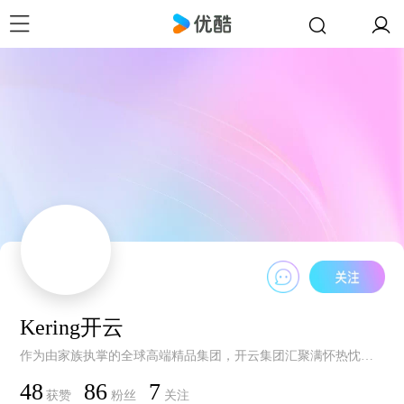
Kering开云
作为由家族执掌的全球高端精品集团，开云集团汇聚满怀热忱与精艺的人才，并荟萃一系列创意精品品牌，涵盖高级定制与成衣、皮具、珠宝、眼镜及美妆领域：古驰（Gucci）、圣罗兰（Saint Laurent） 、葆 蝶 家（Bottega Veneta）、巴黎世家（Balenciaga）、麦昆（McQueen）、布里奥尼（Brioni）、宝诗龙 （Boucheron）、宝曼兰朵（Pomellato）、都都 （Dodo）、Qeelin麒麟、Ginori 1735及开云眼镜。扎根于深厚的创意底蕴，开云旗下各品牌以匠艺臻品与独特体验，坚守集团对于卓越品质、可持续发展与文化传承的承诺。这一愿景凝练于我们的集团信条——创意传世。
48
86
7
获赞
粉丝
关注