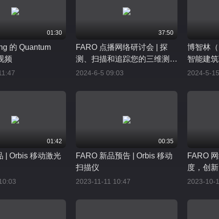
01:30
37:50
ng 的 Quantum
FARO 点播网络研讨会 | 探
博智林（B
箱视频
测、扫描和追踪您的三维测量
智能建筑
需求
11:47
2024-6-5 09:03
2024-5-15
01:42
00:35
 | Orbis 移动激光
FARO 新品预告 | Orbis 移动
FARO 
扫描仪
度，创新
材制造提
10:03
2023-11-11 10:47
2023-10-1