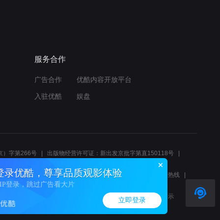
服务合作
广告合作
优酷内容开放平台
入驻优酷
娱盘
）字第266号
出版物经营许可证：新出发京批字第直150118号
6214
互联网宗教信息服务许可证：京（2022）0000083
登录优酷，尊享品质观影体验
10报警服务
北京互联网举报中心
北京12345文化市场举报热线
VIP登录，跳过广告看大片
00580、邮箱youkujubao@service.alibaba.com
廉正举报邮箱：wenyulianzheng@alibaba-inc.com
算法公示
立即登录