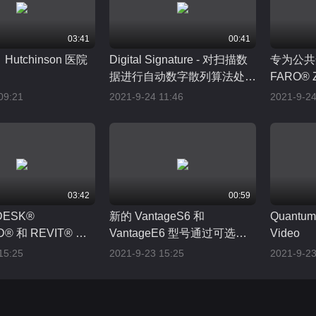
03:41
00:41
utchinson 医院
Digital Signature - 对扫描数
专为公共
据进行自动数字散列算法处
FARO® 
理: 适用于执法取证的颠覆性
09:21
2021-9-24 11:46
2021-9-24
安全特性
03:42
00:59
DESK®
新的 VantageS6 和
Quantum
® 和 REVIT® 中
VantageE6 型号通过可选的
Video
捕获数据的高效完整
6Probe 增加了 6 自由度
15:25
2021-9-23 15:25
2021-9-23
（6DoF）