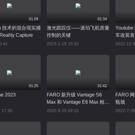
01:29
01:34
ash 技术的混合现实捕
激光跟踪仪——派珀飞机质量
Youtub
Reality Capture
控制的关键
车改装首
0:42
2023-1-18 10:10
2022-12-8
01:25
01:42
e 2023
FARO 新升级 Vantage S6
FARO 
Max 和 Vantage E6 Max 相较
瓶颈
于前代提高20%的生产力
 17:35
2022-9-15 09:15
2022-7-26