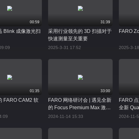
00:59
31:39
品 Blink 成像激光扫
采用行业领先的 3D 扫描对于
FARO Zo
快速测量至关重要
09:09
2025-3-31 17:52
2025-3-18
01:35
33:00
FARO CAM2 软
FARO 网络研讨会 | 遇见全新
FARO 
的 Focus Premium Max 激光
全新 Qu
扫描解决方案
量技术的
4:09
2024-11-14 15:33
2024-11-5