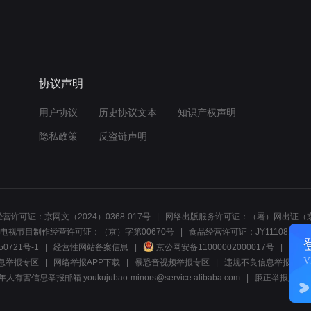
协议声明
用户协议
历史协议文本
知识产权声明
隐私政策
反盗链声明
营许可证：京网文（2024）0368-017号
网络出版服务许可证：（署）网出证（京
电视节目制作经营许可证：（京）字第00670号
食品经营许可证：JY1110812297
50721号-1
经营性网站备案信息
京公网安备11000002000017号
网络1
息举报专区
网络举报APP下载
暴恐音视频举报专区
违规不良信息举报:电话40081
人有害信息举报邮箱:youkujubao-minors@service.alibaba.com
廉正举报入口