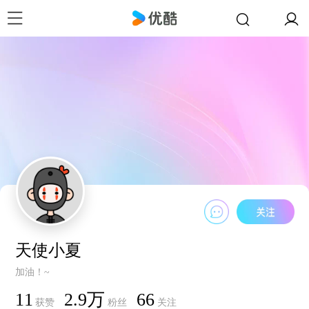
天使小夏
加油！~
11
2.9万
66
获赞
粉丝
关注