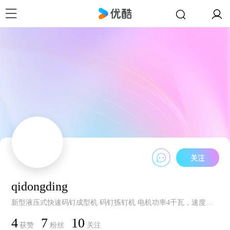
qidongding
新型液压式快速码钉成型机 码钉拣钉机 电机功率4千瓦，速度每分钟130-150片，加配自动对扣排列机，也就是拣钉机，大大节省了人工成本及劳动强度。比冲床快50-80次，大大降低噪音污染，而且提高维修效率，刀具利用更高更耐用。机修更省心更方便！天津蓝快竭诚为您服务！www.lkwjc.com 13670687673热诚来电倾听心声！
4
7
10
获赞
粉丝
关注