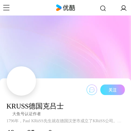
KRUSS德国克吕士
大鱼号认证作者
1796年，Paul KRüSS先生就在德国汉堡市成立了KRüSS公司。近60年来，KRüSS公司放弃了所有其他产品，致力于表界面领域测量技术和设备的创新，开发了世界上第一款全自动表面张力仪，第一款全自动接触角测量仪，使之成为全球市场表界面研究和检测的国际标准。今天我们仍满怀热情，坚持不懈地将最新技术融入新一代的产品中，为全球客户提供世界级的产品，销售和售后服务。KRüSS始终确保您紧跟科学发展的步伐！目前，KRüSS已于2015年底正式成立中国子公司-克吕士科学仪器（上海）有限公司，专注为中国客户提供最优质的产品和服务！