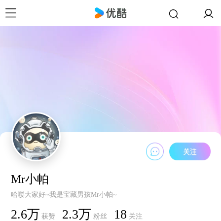
Mr小帕
哈喽大家好~我是宝藏男孩Mr小帕~
2.6万
2.3万
18
获赞
粉丝
关注