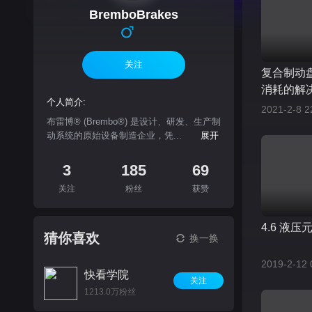
BremboBrakes
关注
复合制动
消耗的解
个人简介:
2021-2-8 2
布雷博® (Brembo®) 是设计、研发、生产制
动系统的原始设备制造企业，凭...
展开
3
185
69
关注
粉丝
获赞
4.6 液压
猜你喜欢
换一换
2019-2-12 
快看学院
关注
1213.0万粉丝