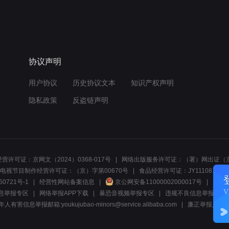
协议声明
用户协议
历史协议文本
知识产权声明
隐私政策
反盗链声明
营许可证：京网文（2024）0368-017号
网络出版服务许可证：（署）网出证（京
电视节目制作经营许可证：（京）字第00670号
食品经营许可证：JY1110812297
50721号-1
经营性网站备案信息
京公网安备11000002000017号
网络1
息举报专区
网络举报APP下载
暴恐音视频举报专区
违规不良信息举报:电话40081
人有害信息举报邮箱:youkujubao-minors@service.alibaba.com
廉正举报入口