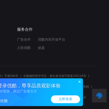
服务合作
广告合作
优酷内容开放平台
入驻优酷
娱盘
）字第266号
出版物经营许可证：新出发京批字第直150118号
6214
互联网宗教信息服务许可证：京（2022）0000083
登录优酷，尊享品质观影体验
10报警服务
北京互联网举报中心
北京12345文化市场举报热线
VIP登录，跳过广告看大片
00580、邮箱youkujubao@service.alibaba.com
廉正举报邮箱：wenyulianzheng@alibaba-inc.com
算法公示
立即登录