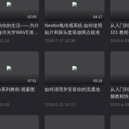
02:05
04:17
响你的生活——为什
Neofox氧传感系统-如何使用
从入门到专
海洋光学WAVE准确
贴片和探头套装做两点校准
101 
边的光
11:14
2018-7-17 10:38
2018-6-29
07:51
05:19
iew系列教程-视窗图
如何清理并安装你的流通池
从入门到专
频教程快
14:45
2018-5-21 14:12
2018-4-28