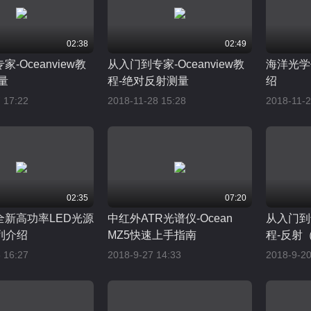
02:38
02:49
-Oceanview教
从入门到专家-Oceanview教
海洋光学
量
程-绝对反射测量
绍
 17:22
2018-11-28 15:28
2018-11-2
02:35
07:20
全新高功率LED光源
中红外ATR光谱仪-Ocean
从入门到专
列介绍
MZ5快速上手指南
程-反射
演示
 16:27
2018-9-27 14:33
2018-9-20