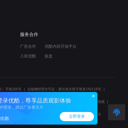
服务合作
广告合作
优酷内容开放平台
入驻优酷
娱盘
）字第266号
出版物经营许可证：新出发京批字第直150118号
6214
互联网宗教信息服务许可证：京（2022）0000083
登录优酷，尊享品质观影体验
10报警服务
北京互联网举报中心
北京12345文化市场举报热线
VIP登录，跳过广告看大片
00580、邮箱youkujubao@service.alibaba.com
廉正举报邮箱：wenyulianzheng@alibaba-inc.com
算法公示
立即登录