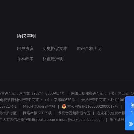
协议声明
用户协议
历史协议文本
知识产权声明
隐私政策
反盗链声明
营许可证：京网文（2024）0368-017号
网络出版服务许可证：（署）网出证（京
电视节目制作经营许可证：（京）字第00670号
食品经营许可证：JY1110812297
50721号-1
经营性网站备案信息
京公网安备11000002000017号
网络1
息举报专区
网络举报APP下载
暴恐音视频举报专区
违规不良信息举报:电话40081
人有害信息举报邮箱:youkujubao-minors@service.alibaba.com
廉正举报入口