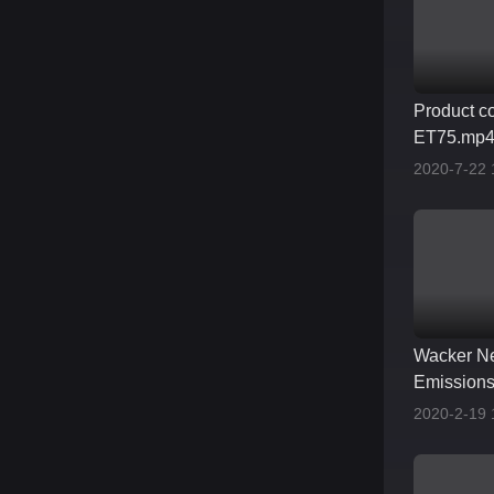
Product c
ET75.mp
2020-7-22 
Wacker N
Emissio
2020-2-19 