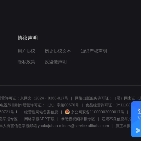
协议声明
用户协议
历史协议文本
知识产权声明
隐私政策
反盗链声明
营许可证：京网文（2024）0368-017号
网络出版服务许可证：（署）网出证（京
电视节目制作经营许可证：（京）字第00670号
食品经营许可证：JY1110812297
50721号-1
经营性网站备案信息
京公网安备11000002000017号
网络1
息举报专区
网络举报APP下载
暴恐音视频举报专区
违规不良信息举报:电话40081
人有害信息举报邮箱:youkujubao-minors@service.alibaba.com
廉正举报入口