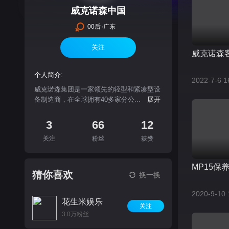
威克诺森中国
·
00后
广东
关注
威克诺森客
个人简介:
2022-7-6 1
威克诺森集团是一家领先的轻型和紧凑型设
备制造商，在全球拥有40多家分公...
展开
3
66
12
关注
粉丝
获赞
MP15保
猜你喜欢
换一换
2020-9-10 
花生米娱乐
关注
3.0万粉丝