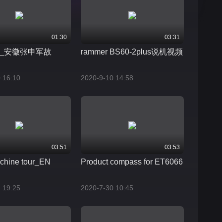
01:30
03:31
_安徽张申军故
rammer BS60-2plus说机视频
 16:10
2020-9-10 14:58
03:51
03:53
chine tour_EN
Product compass for ET6066
 19:25
2020-7-30 10:45