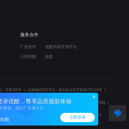
服务合作
广告合作
优酷内容开放平台
入驻优酷
娱盘
）字第266号
出版物经营许可证：新出发京批字第直150118号
6214
互联网宗教信息服务许可证：京（2022）0000083
登录优酷，尊享品质观影体验
10报警服务
北京互联网举报中心
北京12345文化市场举报热线
VIP登录，跳过广告看大片
00580、邮箱youkujubao@service.alibaba.com
廉正举报邮箱：wenyulianzheng@alibaba-inc.com
算法公示
立即登录