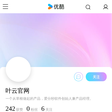
叶云官网
一个从草根做起的产品，爱分秒软件创始人兼产品经理。
242
0
6
获赞
粉丝
关注