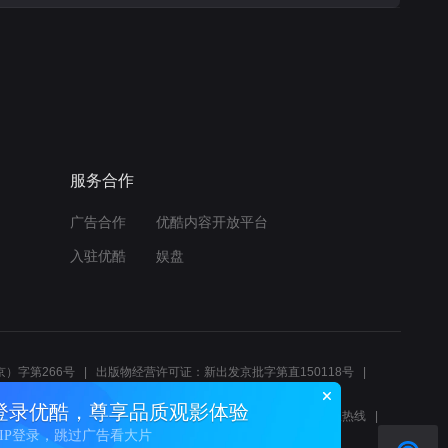
服务合作
广告合作
优酷内容开放平台
入驻优酷
娱盘
）字第266号
出版物经营许可证：新出发京批字第直150118号
6214
互联网宗教信息服务许可证：京（2022）0000083
登录优酷，尊享品质观影体验
10报警服务
北京互联网举报中心
北京12345文化市场举报热线
VIP登录，跳过广告看大片
00580、邮箱youkujubao@service.alibaba.com