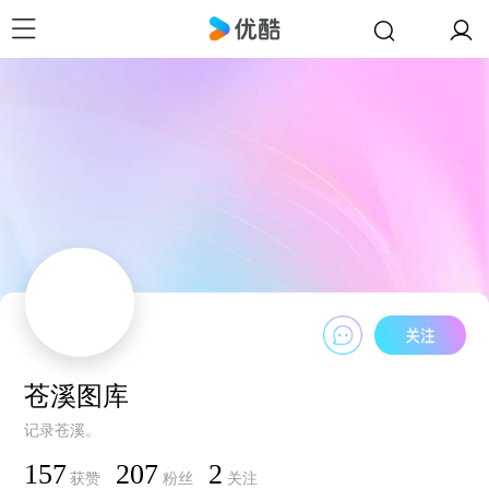
苍溪图库
记录苍溪。
157
207
2
获赞
粉丝
关注