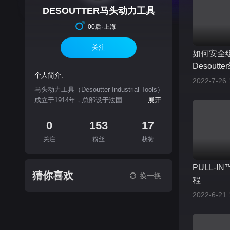
DESOUTTER马头动力工具
·
00后
上海
关注
如何安全
Desout
个人简介:
2022-7-26 
马头动力工具（Desoutter Industrial Tools）
成立于1914年，总部设于法国...
展开
0
153
17
关注
粉丝
获赞
PULL-
猜你喜欢
换一换
程
2022-6-21 