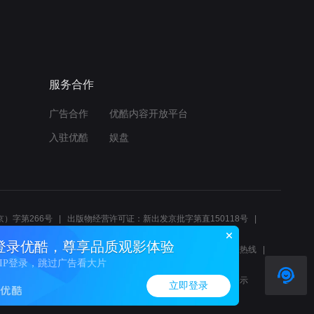
服务合作
广告合作
优酷内容开放平台
入驻优酷
娱盘
）字第266号
出版物经营许可证：新出发京批字第直150118号
6214
互联网宗教信息服务许可证：京（2022）0000083
登录优酷，尊享品质观影体验
10报警服务
北京互联网举报中心
北京12345文化市场举报热线
VIP登录，跳过广告看大片
00580、邮箱youkujubao@service.alibaba.com
廉正举报邮箱：wenyulianzheng@alibaba-inc.com
算法公示
立即登录