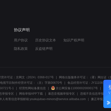
协议声明
用户协议
历史协议文本
知识产权声明
隐私政策
反盗链声明
营许可证：京网文（2024）0368-017号
网络出版服务许可证：（署）网出证（京
电视节目制作经营许可证：（京）字第00670号
食品经营许可证：JY1110812297
50721号-1
经营性网站备案信息
京公网安备11000002000017号
网络1
息举报专区
网络举报APP下载
暴恐音视频举报专区
违规不良信息举报:电话40081
人有害信息举报邮箱:youkujubao-minors@service.alibaba.com
廉正举报入口