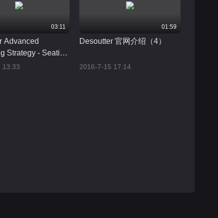
03:11
01:59
r Advanced
Desoutter 官网介绍（4）
g Strategy - Seating
n
 13:33
2016-7-15 17:14