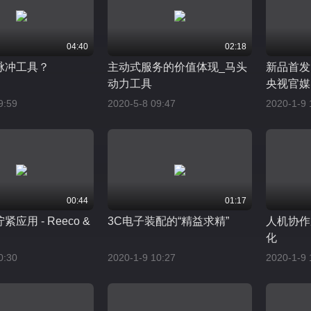
04:40
02:18
脉冲工具？
主动式服务的价值体现_马头
新品首发|
动力工具
央视官媒
咖纷纷p
9:59
2020-5-8 09:47
2020-1-9 
00:44
01:17
应用 - Reeco &
3C电子装配的“精益求精”
人机协作
化
0:30
2020-1-9 10:27
2020-1-9 