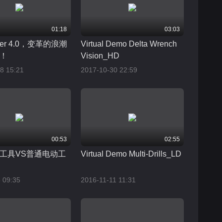
01:18
03:03
tter 4.0，变革的浪潮
Virtual Demo Delta Wrench
！
Vision_HD
8 15:21
2017-10-30 22:59
00:53
02:55
工具VS普通电动工
Virtual Demo Multi-Drills_LD
 09:35
2016-11-11 11:31