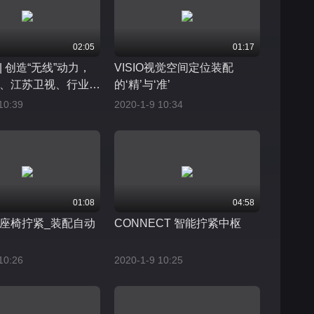
02:05
01:17
 创造“无线”动力，
VISIO视觉空间定位装配
、江苏卫视、行业大
的‘精’与‘准’
ick马头展位！
10:39
2020-1-9 10:34
01:08
04:58
座椅拧紧_装配自动
CONNECT 智能拧紧中枢
10:26
2020-1-9 10:25