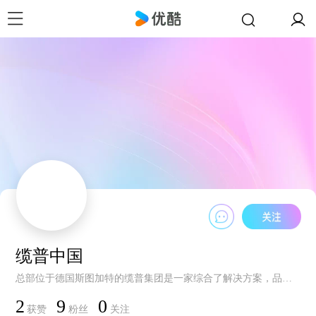
缆普中国
总部位于德国斯图加特的缆普集团是一家综合了解决方案，品牌化线缆产品以及连接技术的供应商。缆普的产品范围包括标准以及高柔性电缆，工业连接器和电缆夹套，定制的系统解决方案，对于未来的智能工厂自动化技术和机器人技术的解决方案，当然也包括技术配件。2003年缆普集团独资子公司-缆普电缆(上海)有限公司（LKS）正式成立，负责集团产品在中国地区的市场推广，技术支持，销售服务和物流。而在2012年，缆普集团中国第一家工厂-缆普电缆制造(上海)有限公司（LCS）成立，该厂的主要业务为缆普标准产品的生产，包括1Kv及以下控制和数据电缆的研发，生产以及其配套线线束产品的装配，提供销售公司自产产品，售后以及技术支持。缆普中国总部设立于上海，共有133名员工，任职于LKS，LCS以及外高桥仓库。
2
9
0
获赞
粉丝
关注