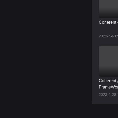
Coherent
2023-4-6 0
Coherent
FrameW
刻
2023-2-28 