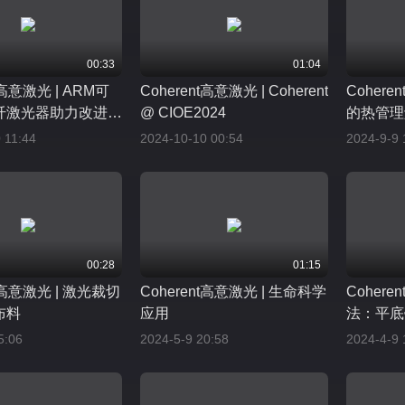
00:33
01:04
t高意激光 | ARM可
Coherent高意激光 | Coherent
Coher
纤激光器助力改进电
@ CIOE2024
的热管理
接工艺
 11:44
2024-10-10 00:54
2024-9-9 
00:28
01:15
nt高意激光 | 激光裁切
Coherent高意激光 | 生命科学
Cohere
布料
应用
法：平底
5:06
2024-5-9 20:58
2024-4-9 