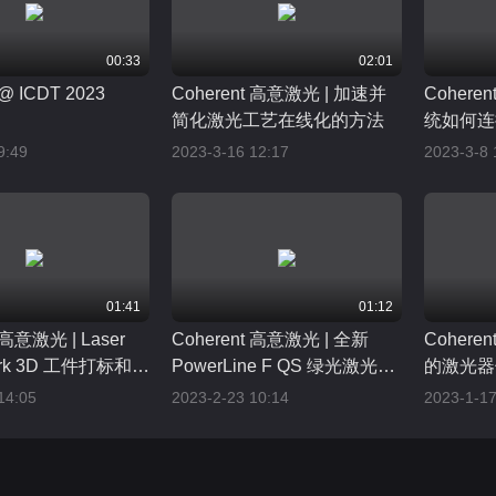
00:33
02:01
 @ ICDT 2023
Coherent 高意激光 | 加速并
Cohere
简化激光工艺在线化的方法
统如何连
交换各种
9:49
2023-3-16 12:17
2023-3-8 
01:41
01:12
 高意激光 | Laser
Coherent 高意激光 | 全新
Coher
ork 3D 工件打标和雕
PowerLine F QS 绿光激光打
的激光器
标子系统将半导体IC和有机材
14:05
2023-2-23 10:14
2023-1-17
料的打标产量提高3倍