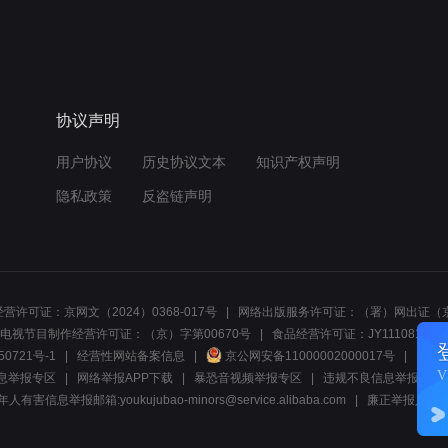
协议声明
用户协议
历史协议文本
知识产权声明
隐私政策
反盗链声明
营许可证：京网文（2024）0368-017号
网络出版服务许可证：（署）网出证（京
电视节目制作经营许可证：（京）字第00670号
食品经营许可证：JY1110812297
50721号-1
经营性网站备案信息
京公网安备11000002000017号
网络1
息举报专区
网络举报APP下载
暴恐音视频举报专区
违规不良信息举报:电话40081
人有害信息举报邮箱:youkujubao-minors@service.alibaba.com
廉正举报入口