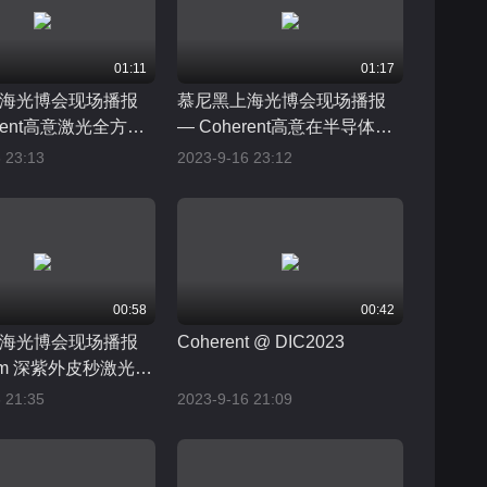
01:11
01:17
海光博会现场播报
慕尼黑上海光博会现场播报
erent高意激光全方位
— Coherent高意在半导体和
电机生产制造
先进封装中的解决方案
 23:13
2023-9-16 23:12
00:58
00:42
海光博会现场播报
Coherent @ DIC2023
 nm 深紫外皮秒激光器
aco 飞秒激光器
 21:35
2023-9-16 21:09