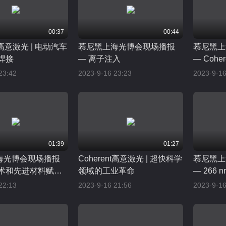
00:37
00:44
nt高意激光 | 电动汽车
慕尼黑上海光博会现场播报
慕尼黑上
焊接
— 离子注入
— Coh
助力扁线
23:42
2023-9-16 23:23
2023-9-16
01:39
01:27
海光博会现场播报
Coherent高意激光 | 超快科学
慕尼黑上
技术和先进材料赋能
领域的工业革命
— 266
R
& Mon
22:13
2023-9-16 21:56
2023-9-16