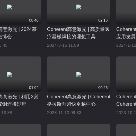
00:40
02:16
t高意激光 | 2024慕
Coherent高意激光 | 高质量医
Coher
光博会
疗器械焊接的理想工具
应用发展
ExactWeld 410
6:45
2024-3-15 11:59
2024-1-12
01:04
00:23
nt高意激光 | 利用X射
Coherent高意激光 | Coherent
Cohere
究铜焊接过程
格拉斯哥超快卓越中心
Cohere
光器面市 
 16:38
2023-11-10 09:33
2023-10-1