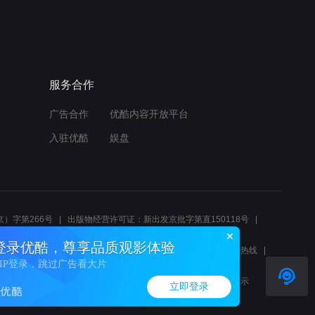
服务合作
广告合作
优酷内容开放平台
入驻优酷
娱盘
）字第266号
出版物经营许可证：新出发京批字第直150118号
6214
互联网宗教信息服务许可证：京（2022）0000083
登录优酷，尊享品质观影体验
10报警服务
北京互联网举报中心
北京12345文化市场举报热线
VIP登录，跳过广告看大片
00580、邮箱youkujubao@service.alibaba.com
廉正举报邮箱：wenyulianzheng@alibaba-inc.com
算法公示
立即登录