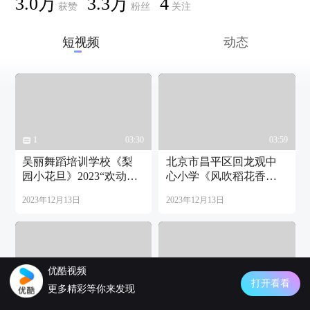
3.0万
3.3万
4
获赞
粉丝
关注
短视频
动态
1
03:30
03:59
吴丽舞蹈培训学校《梨
北京市昌平区回龙观中
园小花旦》2023“欢动北
心小学《风吹稻花香》
京”第九届国际青少年文
2023“欢动北京”第九届国
2023年12月13日
2023年12月13日
化艺术交流周
际青少年文化艺术交流
周
优酷视频
打开看看
06:54
06:00
更多精彩等你来发现
甘肃省秋语艺术教育中
太原扬帆艺术学校《穿