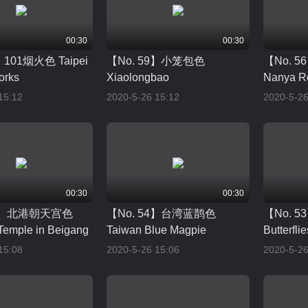
00:30
00:30
】101烟火色 Taipei
【No. 59】小笼包色
【No. 
orks
Xiaolongbao
Nanya R
15:12
2020-5-26 15:12
2020-5-26
00:30
00:30
9】 北港朝天宫色
【No. 54】台湾蓝鹊色
【No. 5
Temple in Beigang
Taiwan Blue Magpie
Butterflie
15:08
2020-5-26 15:06
2020-5-26