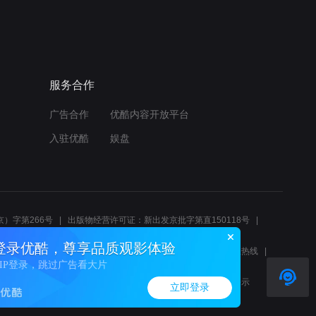
服务合作
广告合作
优酷内容开放平台
入驻优酷
娱盘
）字第266号
出版物经营许可证：新出发京批字第直150118号
6214
互联网宗教信息服务许可证：京（2022）0000083
登录优酷，尊享品质观影体验
10报警服务
北京互联网举报中心
北京12345文化市场举报热线
VIP登录，跳过广告看大片
00580、邮箱youkujubao@service.alibaba.com
廉正举报邮箱：wenyulianzheng@alibaba-inc.com
算法公示
立即登录