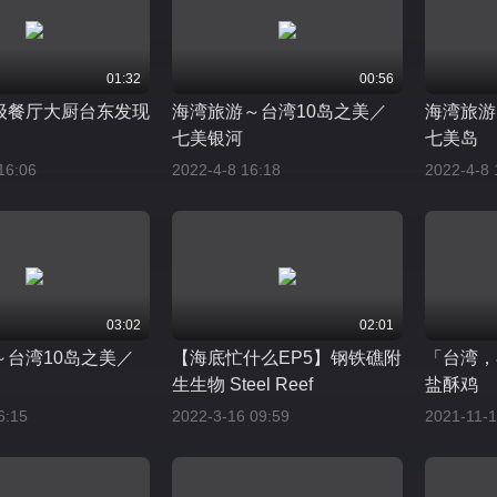
01:32
00:56
级餐厅大厨台东发现
海湾旅游～台湾10岛之美／
海湾旅游
七美银河
七美岛
16:06
2022-4-8 16:18
2022-4-8 
03:02
02:01
～台湾10岛之美／
【海底忙什么EP5】钢铁礁附
「台湾，
生生物 Steel Reef
盐酥鸡
6:15
2022-3-16 09:59
2021-11-1