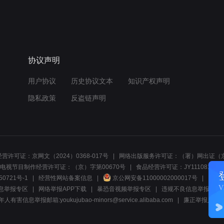
协议声明
用户协议
历史协议文本
知识产权声明
隐私政策
反盗链声明
营许可证：京网文（2024）0368-017号
网络出版服务许可证：（署）网出证（京
电视节目制作经营许可证：（京）字第00670号
食品经营许可证：JY1110812297
50721号-1
经营性网站备案信息
京公网安备11000002000017号
网络1
息举报专区
网络举报APP下载
暴恐音视频举报专区
违规不良信息举报:电话40081
人有害信息举报邮箱:youkujubao-minors@service.alibaba.com
廉正举报入口