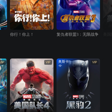
你行！你上！
复仇者联盟3：无限战争
美国
奥斯卡
VIP
VIP
VIP