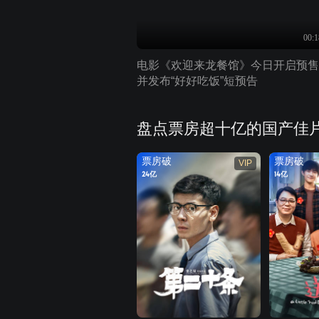
00:1
电影《欢迎来龙餐馆》今日开启预售
并发布“好好吃饭”短预告
盘点票房超十亿的国产佳
票房破
票房破
VIP
24亿
14亿