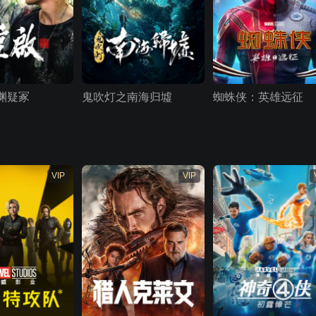
渊疑冢
鬼吹灯之南海归墟
蜘蛛侠：英雄远征
VIP
VIP