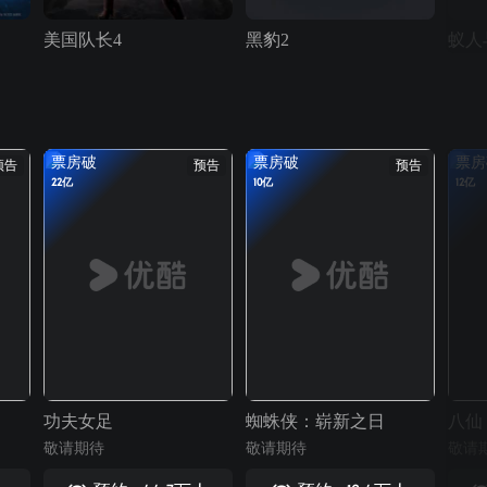
美国队长4
黑豹2
票房破
票房破
票房
预告
预告
预告
22亿
10亿
12亿
功夫女足
蜘蛛侠：崭新之日
八仙
敬请期待
敬请期待
敬请