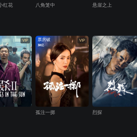
小红花
八角笼中
悬崖之上
票房破
VIP
VIP
38亿
孤注一掷
烈探