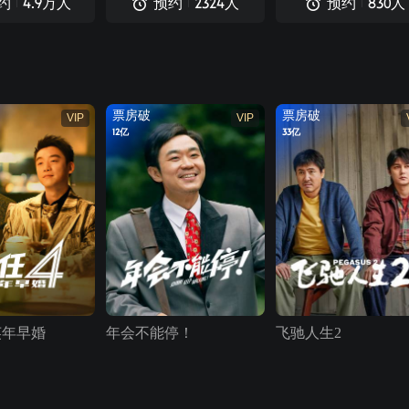
约
预约
预约
4.9
万人
2324
人
830
人
票房破
票房破
VIP
VIP
12亿
33亿
英年早婚
年会不能停！
飞驰人生2