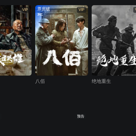
票房破
VIP
VIP
31亿
八佰
绝地重生
预告