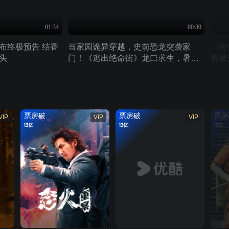
01:34
00:30
布终极预告 结香
当家园诡异穿越，史前恐龙突袭家
《街
头
门！《逃出绝命街》龙口求生，暑期
兽破
必看！
票房破
票房破
票房
VIP
VIP
VIP
13亿
13亿
13亿