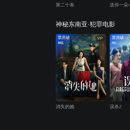
第二十条
送你一朵
神秘东南亚·犯罪电影
票房破
票房破
VIP
35亿
11亿
消失的她
误杀2