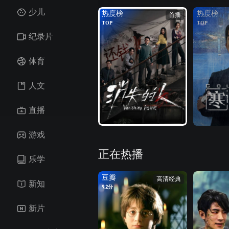
少儿
热度榜
热度榜
首播
TOP
TOP
纪录片
体育
人文
直播
游戏
正在热播
乐学
豆瓣
高清经典
新知
9.2分
新片