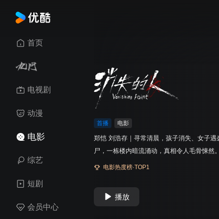
首页
电视剧
动漫
首播
电影
电影
郑恺 刘浩存｜寻常清晨，孩子消失、女子遇
尸，一栋楼内暗流涌动，真相令人毛骨悚然
综艺
电影热度榜·TOP1
短剧
播放
会员中心