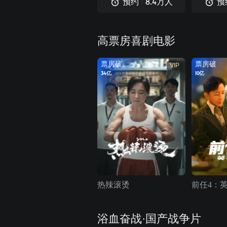
预约
预
8.4
万人
高票房喜剧电影
票房破
票房破
VIP
34亿
10亿
热辣滚烫
前任4：
浴血奋战·国产战争片