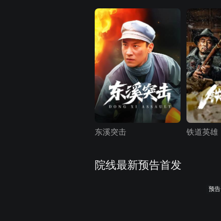
东溪突击
铁道英雄
院线最新预告首发
预告