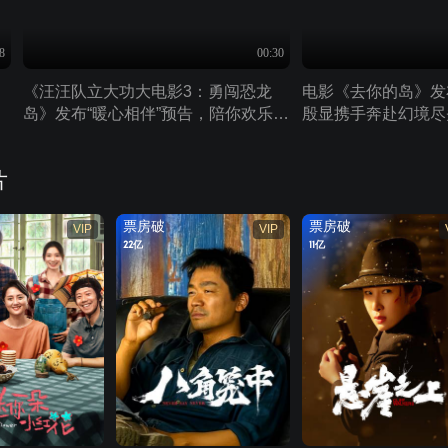
8
00:30
《汪汪队立大功大电影3：勇闯恐龙
电影《去你的岛》发
岛》发布“暖心相伴”预告，陪你欢乐过
殷显携手奔赴幻境尽
暑假
片
票房破
票房破
VIP
VIP
22亿
11亿