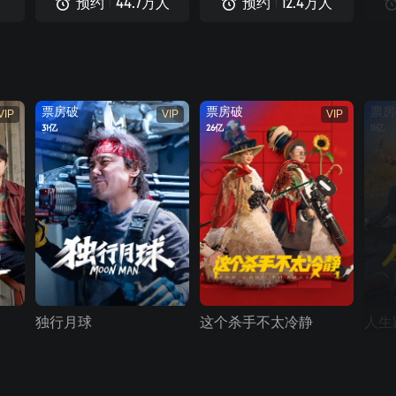
预约
预约
44.7
万人
12.4
万人
票房破
票房破
票房
VIP
VIP
VIP
31亿
26亿
11亿
独行月球
这个杀手不太冷静
人生