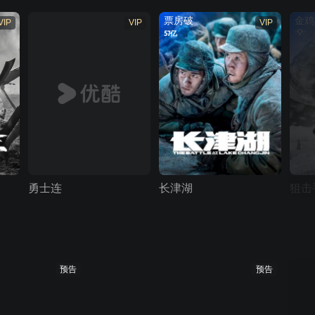
票房破
金鸡
VIP
VIP
VIP
57亿
勇士连
长津湖
狙击
预告
预告