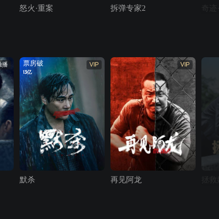
怒火·重案
拆弹专家2
奇迹
票房破
独播
VIP
VIP
13亿
默杀
再见阿龙
拯救