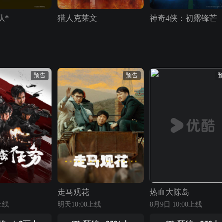
队*
猎人克莱文
神奇4侠：初露锋芒
预告
预告
走马观花
热血大陈岛
上线
明天10:00上线
8月9日 10:00上线