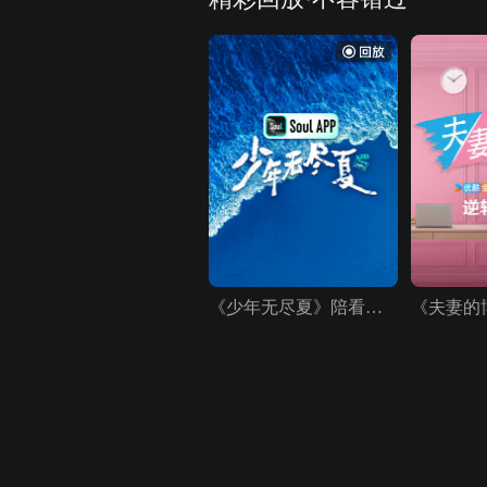
《少年无尽夏》陪看唠嗑局