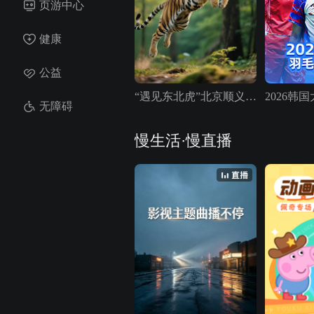
页游中心
健康
公益
“遇见东北虎”北京顺义动物园慢直播
无障碍
慢生活·慢直播