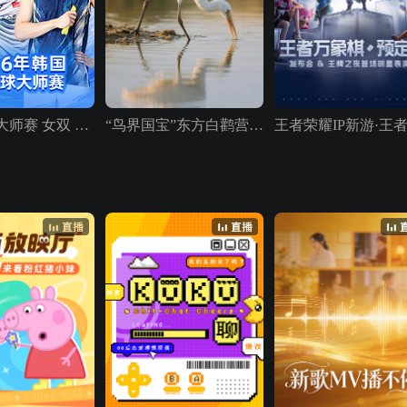
2026韩国大师赛 女双 林瑞蓉/李欣梅VS金裕贞/李幽琳
“鸟界国宝”东方白鹳营业中