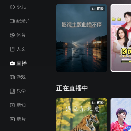
少儿
周五晚18:00直播，我们负责有趣有料，你
纪录片
体育
人文
直播
游戏
正在直播中
乐学
新知
新片