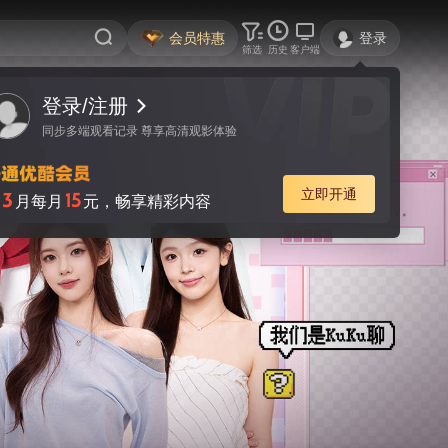
会员特惠
登录
筛选
历史
客户端
登录/注册
同步多端观看记录 尊享高清观影体验
立即开通
3
15
月每月
元，畅享精彩内容