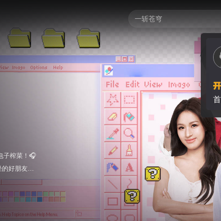
首
电子榨菜！🎧
轻的好朋友在
日常，就是你
补给站。但在
每一次观点的碰
”涨了知识！每