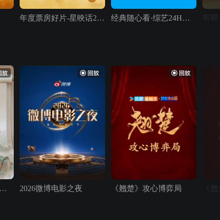
年度票房好片-星映话24H放映厅
经典随心看·综艺24H放映厅
帮帮
云秀行》九城战略发展大会
2026微博电影之夜
《翘楚》攻心博弈局
《翘