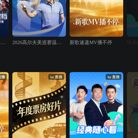
王者荣耀IP新游·王者万象棋预定档发布会＆表演赛
2026高尔夫美巡赛温德姆锦标赛 第一轮
新歌速递MV播不停