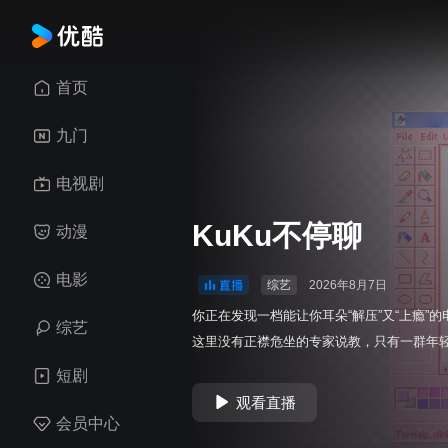
首页
九门
电视剧
KuKu不停聊
动漫
电影
综艺
2026年8月7日
你正在发现一档能让你耳朵“解压”又“上瘾”的
综艺
这里没有正襟危坐的专家说教，只有一群年
麦克风前插科打诨、疯狂唠嗑！我们聊天的
短剧
的摸鱼必备、通宵伴侣、上下班路上的快乐
观看直播
嘻嘻哈哈的背后，我们可是“蓄谋已久”，在
会员中心
撞和思维的火花中，让你在不知不觉中“悄悄