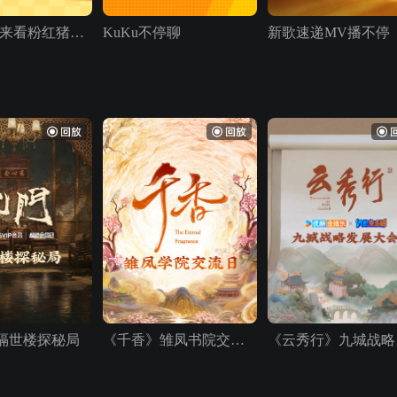
佩奇专场·来看粉红猪小妹
KuKu不停聊
新歌速递MV播不停
隔世楼探秘局
《千香》雏凤书院交流日
《