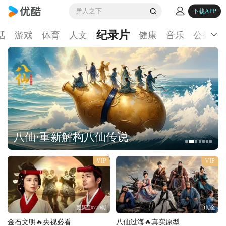
异人之下
下载APP
纪录片
活
游戏
体育
人文
健康
音乐
公益
八仙·重新解构八仙传说
VIP
VIP
更新至07-26期
1期全
金石文明🔥央视必看
八仙过海🔥真实原型