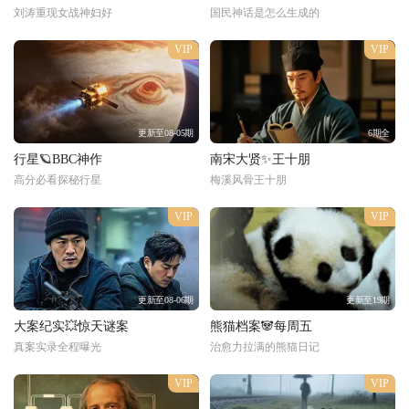
刘涛重现女战神妇好
国民神话是怎么生成的
VIP
VIP
更新至08-05期
6期全
行星🪐BBC神作
南宋大贤✨王十朋
高分必看探秘行星
梅溪风骨王十朋
VIP
VIP
更新至08-06期
更新至19期
大案纪实💥惊天谜案
熊猫档案🐼每周五
真案实录全程曝光
治愈力拉满的熊猫日记
VIP
VIP