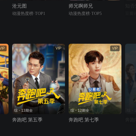
沧元图
师兄啊师兄
动漫热度榜·TOP1
动漫热度榜·TOP5
豆瓣评
VIP
VIP
VIP
综・13期全
综・12期全
综・
奔跑吧 第五季
奔跑吧 第七季
奔跑