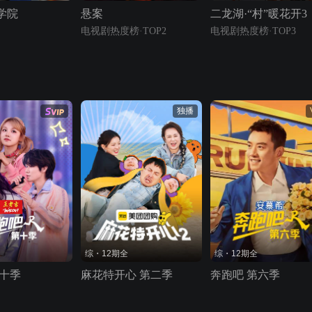
学院
悬案
二龙湖·“村”暖花开3
电视剧热度榜·TOP2
电视剧热度榜·TOP3
独播
综・12期全
综・12期全
第十季
麻花特开心 第二季
奔跑吧 第六季