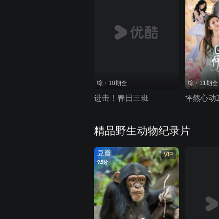
综・10期全
综・11期全
进击！春日三班
怦然心动
精品野生动物纪录片
豆瓣
VIP
9.5分