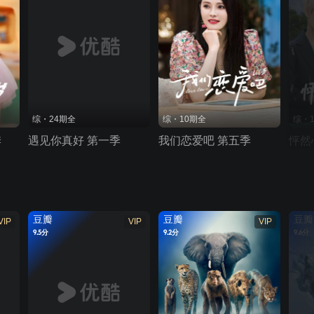
综・24期全
综・10期全
综・
季
遇见你真好 第一季
我们恋爱吧 第五季
怦然
豆瓣
豆瓣
豆瓣
VIP
VIP
VIP
9.5分
9.2分
9.6分