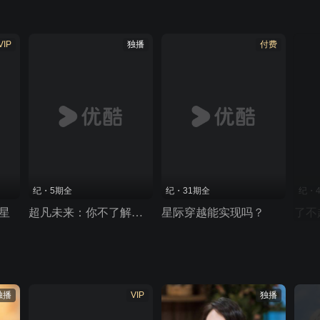
VIP
独播
付费
纪・5期全
纪・31期全
纪・
星
超凡未来：你不了解的中国科学故事
星际穿越能实现吗？
了不
独播
VIP
独播