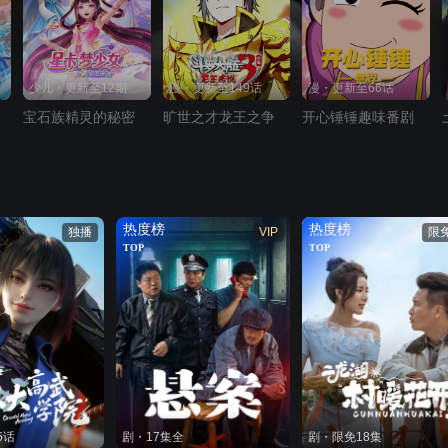
少儿・更新至12期
漫・更新至149话
漫・更新至66话
宝石族精灵的秘密
旷世之才龙王之争
开心锤锤趣味番剧
热度榜
热度榜
独播
VIP
限
TOP
TOP
5话
剧・17集全
剧・限免18集