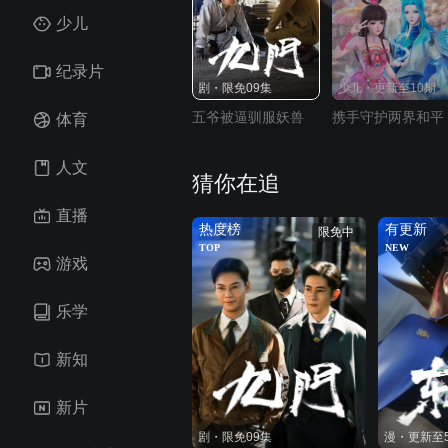
少儿
纪录片
剧・限免09集
少儿・更新至10期
五爷被逼驯服妖兽
携手守护两界和平
体育
人文
猜你在追
直播
热度榜
有更新
限免中
TOP
NEW
游戏
乐学
新知
新片
剧・限免09集
漫・更新至