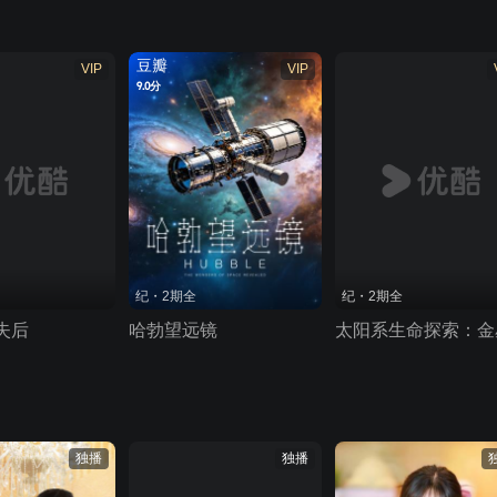
豆瓣
VIP
VIP
9.0分
纪・2期全
纪・2期全
失后
哈勃望远镜
太阳系生命探索：金
独播
独播