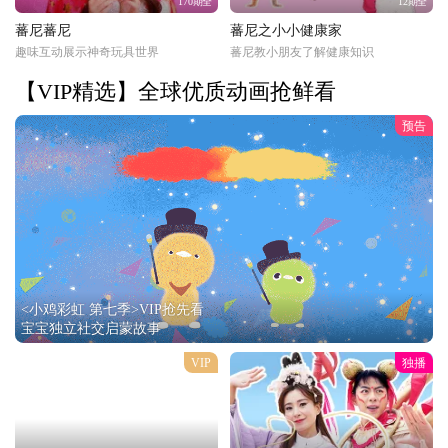
170期全
12期全
蕃尼蕃尼
蕃尼之小小健康家
趣味互动展示神奇玩具世界
蕃尼教小朋友了解健康知识
【VIP精选】全球优质动画抢鲜看
预告
<小鸡彩虹 第七季>VIP抢先看
宝宝独立社交启蒙故事
VIP
独播