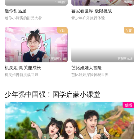
100期全
36期全
迷你甜品屋
蕃尼看世界·极限挑战
迷你小厨房的甜品大餐
青少年户外旅行体验
VIP
VIP
更新至11期
更新至26期
机灵姐·闯关趣成长
芭比娃娃大冒险
机灵姐携新挑战回归
芭比娃娃探险神秘世界
少年强中国强！国学启蒙小课堂
独播