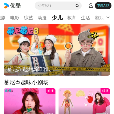
少年歌行
下载APP
少儿
视剧
电影
综艺
动漫
教育
生活
游戏
体
蕃尼3·趣玩涨知识
蕃尼🍅趣味小剧场
独播
独播