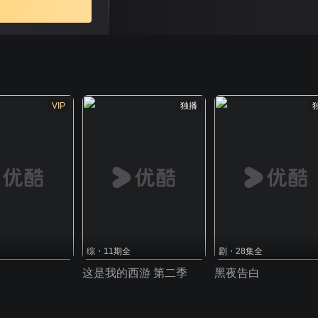
VIP
独播
综・11期全
剧・28集全
这是我的西游 第二季
黑夜告白