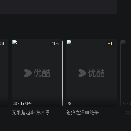
独播
独播
VIP
综・13期全
影
剧・
无限超越班 第四季
苍狼之浴血绝杀
二龙