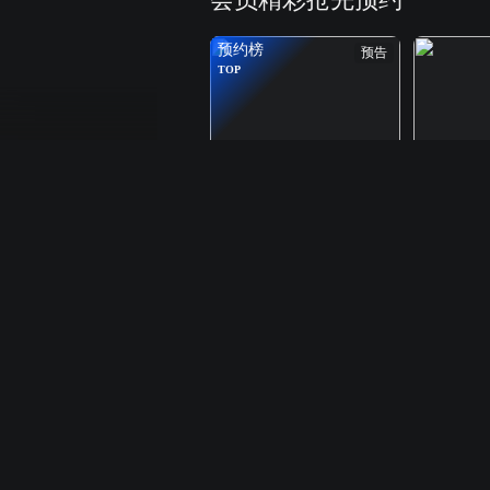
预约榜
预告
TOP
我们生活在南京
再见桃桃
敬请期待
8月15日 12
预约
226.7
万人
会员今日排行榜