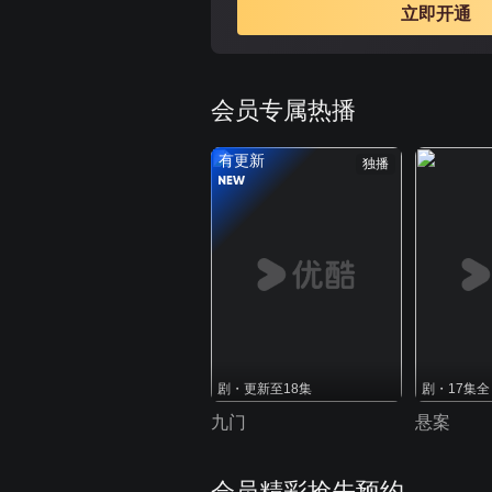
立即开通
会员专属热播
有更新
独播
剧・更新至18集
剧・17集全
九门
悬案
会员精彩抢先预约