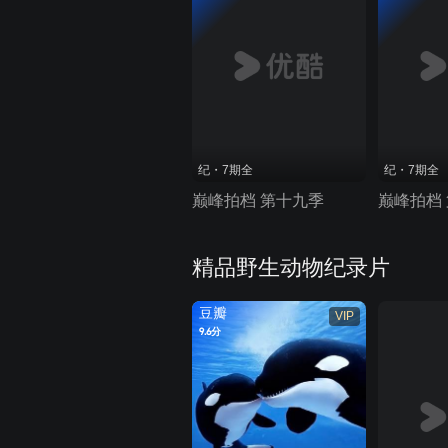
纪・7期全
纪・7期全
巅峰拍档 第十九季
巅峰拍档
精品野生动物纪录片
豆瓣
VIP
9.6分