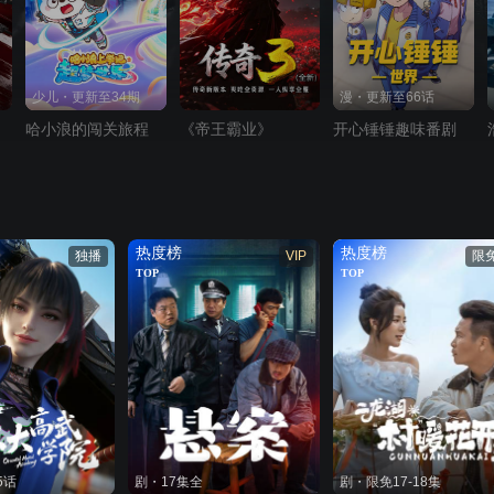
少儿・更新至34期
漫・更新至66话
哈小浪的闯关旅程
《帝王霸业》
开心锤锤趣味番剧
热度榜
热度榜
独播
VIP
限
TOP
TOP
5话
剧・17集全
剧・限免17-18集