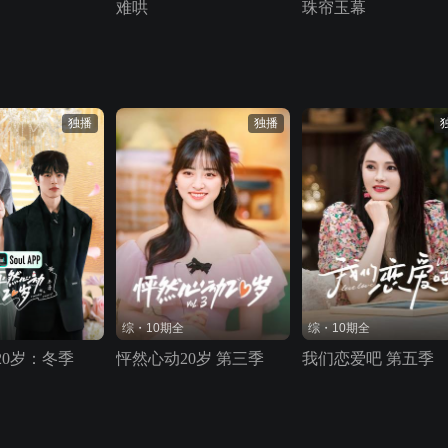
难哄
珠帘玉幕
独播
独播
综・10期全
综・10期全
20岁：冬季
怦然心动20岁 第三季
我们恋爱吧 第五季