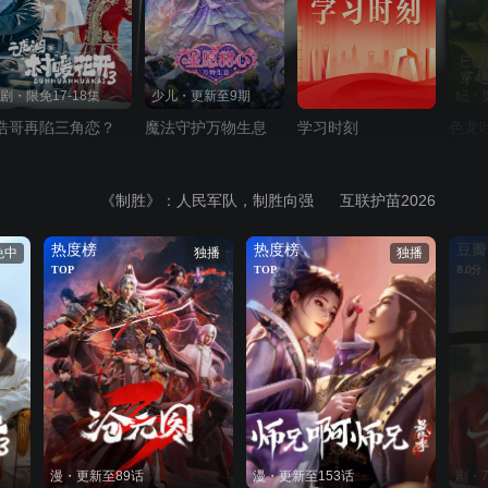
剧・限免17-18集
少儿・更新至9期
纪・
浩哥再陷三角恋？
魔法守护万物生息
学习时刻
色龙
《制胜》：人民军队，制胜向强
互联护苗2026
热度榜
热度榜
豆瓣
免中
独播
独播
TOP
TOP
8.0分
漫・更新至89话
漫・更新至153话
剧・