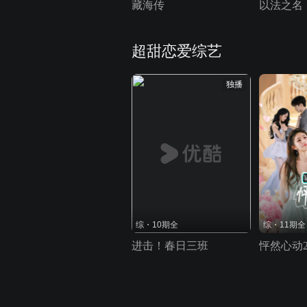
藏海传
以法之名
超甜恋爱综艺
独播
综・10期全
综・11期全
进击！春日三班
怦然心动