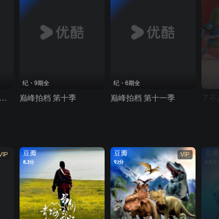
纪・9期全
纪・6期全
纪・
向月球：人类登月那点事
巅峰拍档 第十季
巅峰拍档 第十一季
了不
豆瓣
豆瓣
豆瓣
VIP
VIP
8.3分
9.1分
8.8分