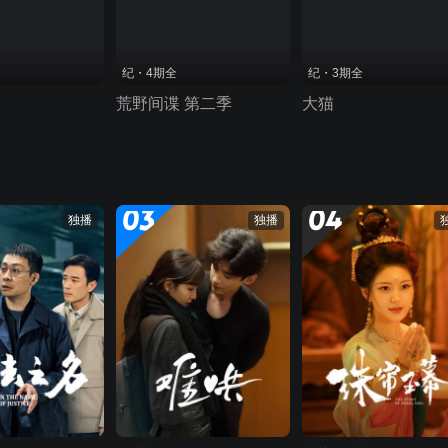
纪・4期全
纪・3期全
荒野间谍 第二季
大猫
03
04
独播
独播